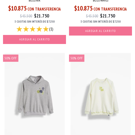
BUZO AIR
BUZO WAVES
$10.875
$10.875
CON TRANSFERENCIA
CON TRANSFERENCIA
$21.750
$21.750
$43.500
$43.500
3 CUOTAS
SIN INTERÉS
DE
$7.250
3 CUOTAS
SIN INTERÉS
DE
$7.250
(1)
AGREGAR AL CARRITO
AGREGAR AL CARRITO
50
%
OFF
50
%
OFF