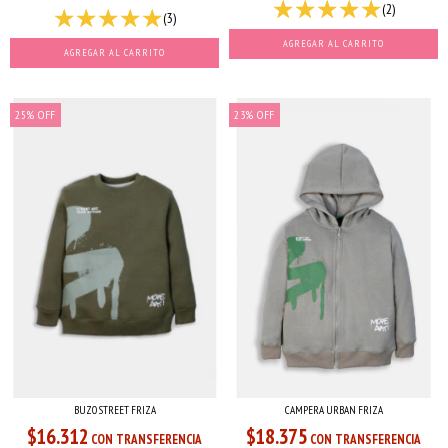
(2)
(3)
AGREGAR AL CARRITO
AGREGAR AL CARRITO
25
%
OFF
23
%
OFF
BUZO STREET FRIZA
CAMPERA URBAN FRIZA
$16.312
$18.375
CON TRANSFERENCIA
CON TRANSFERENCIA