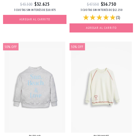
$32.625
$36.750
$43.500
$47.550
3 CUOTAS
SIN INTERÉS
DE
$10.875
3 CUOTAS
SIN INTERÉS
DE
$12.250
(1)
AGREGAR AL CARRITO
AGREGAR AL CARRITO
50
%
OFF
50
%
OFF