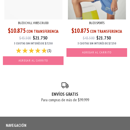
BUZO CHILL VIBES CRUDO
BUZO SPORTS
$10.875
$10.875
CON TRANSFERENCIA
CON TRANSFERENCIA
$21.750
$21.750
$43.500
$43.500
3 CUOTAS
SIN INTERÉS
DE
$7.250
3 CUOTAS
SIN INTERÉS
DE
$7.250
(1)
AGREGAR AL CARRITO
AGREGAR AL CARRITO
ENVÍOS GRATIS
Para compras de más de $99.999
NAVEGACIÓN