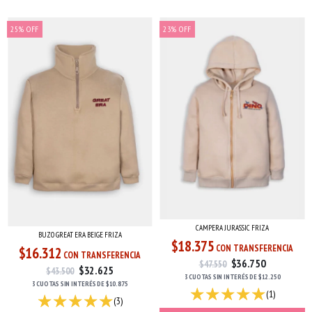
25
%
OFF
23
%
OFF
CAMPERA JURASSIC FRIZA
BUZO GREAT ERA BEIGE FRIZA
$18.375
CON TRANSFERENCIA
$16.312
CON TRANSFERENCIA
$36.750
$47.550
$32.625
$43.500
3 CUOTAS
SIN INTERÉS
DE
$12.250
3 CUOTAS
SIN INTERÉS
DE
$10.875
(1)
(3)