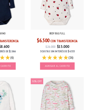
ARINO
BODY BUG FULL
$6.500
RANSFERENCIA
CON TRANSFERENCIA
$8.600
$13.000
$26.000
TERÉS
DE
$2.866
3 CUOTAS
SIN INTERÉS
DE
$4.333
(6)
(16)
 CARRITO
AGREGAR AL CARRITO
50
%
OFF