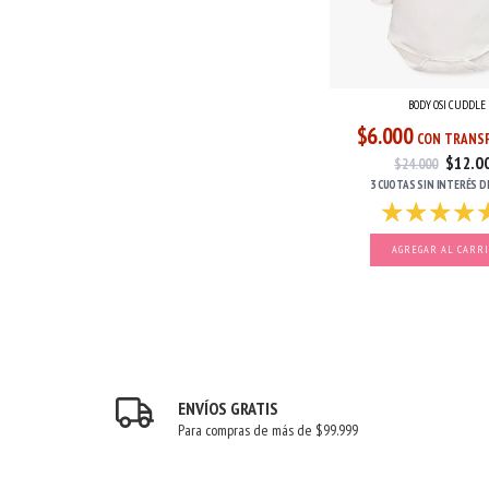
BODY OSI CUDDLE
$6.000
CON TRANSF
$12.0
$24.000
3 CUOTAS
SIN INTERÉS
D
AGREGAR AL CARR
ENVÍOS GRATIS
Para compras de más de $99.999