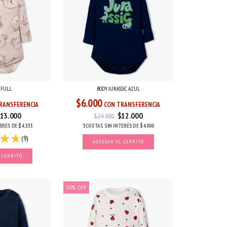
I FULL
BODY JURASSIC AZUL
$6.000
RANSFERENCIA
CON TRANSFERENCIA
13.000
$12.000
$24.000
TERÉS
DE
$4.333
3 CUOTAS
SIN INTERÉS
DE
$4.000
(9)
AGREGAR AL CARRITO
 CARRITO
50
%
OFF