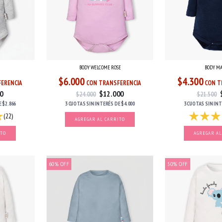
BODY WELCOME ROSE
BODY M
$6.000
$4.300
ERENCIA
CON TRANSFERENCIA
CON T
0
$12.000
$24.000
$21.500
E
$2.866
3 CUOTAS
SIN INTERÉS
DE
$4.000
3 CUOTAS
SIN IN
(22)
AGREGAR AL CARRITO
ITO
AGREGAR AL
60
%
OFF
50
%
OFF