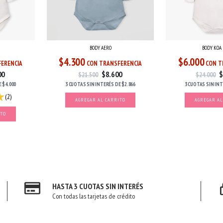
BODY AERO
BODY KOA
$4.300
$6.000
ERENCIA
CON TRANSFERENCIA
CON T
00
$8.600
$
$21.500
$24.000
E
$4.000
3 CUOTAS
SIN INTERÉS
DE
$2.866
3 CUOTAS
SIN IN
(2)
AGREGAR AL CARRITO
AGREGAR AL
ITO
HASTA 3 CUOTAS SIN INTERÉS
Con todas las tarjetas de crédito