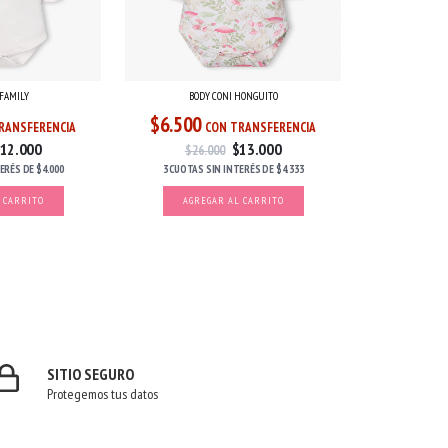
 FAMILY
BODY CONI HONGUITO
$6.500
RANSFERENCIA
CON TRANSFERENCIA
12.000
$13.000
$26.000
TERÉS
DE
$4.000
3 CUOTAS
SIN INTERÉS
DE
$4.333
 CARRITO
AGREGAR AL CARRITO
SITIO SEGURO
Protegemos tus datos