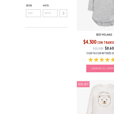
DESDE
HASTA
BODY MELANGE
$4.300
CON TRANSF
$8.60
$21.500
3 CUOTAS
SIN INTERÉS
D
AGREGAR AL CARR
50
%
OFF