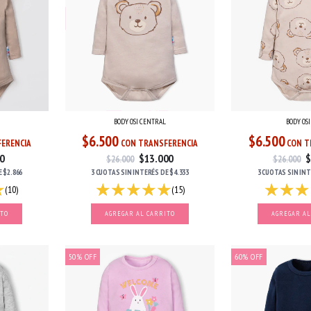
BODY OS
BODY OSI CENTRAL
$6.500
$6.500
ERENCIA
CON T
CON TRANSFERENCIA
0
$
$13.000
$26.000
$26.000
E
$2.866
3 CUOTAS
SIN IN
3 CUOTAS
SIN INTERÉS
DE
$4.333
(10)
(15)
ITO
AGREGAR AL
AGREGAR AL CARRITO
50
%
OFF
60
%
OFF