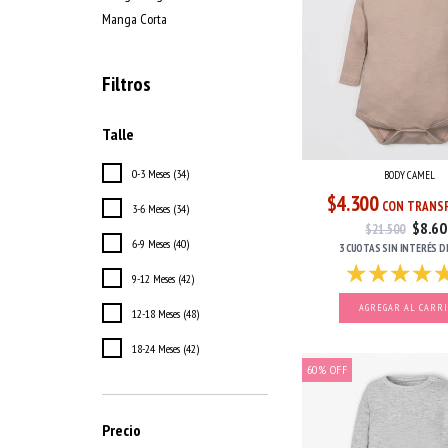
Manga Corta
Filtros
Talle
0-3 Meses (34)
BODY CAMEL
$4.300
CON TRANSF
3-6 Meses (34)
$8.60
$21.500
6-9 Meses (40)
3 CUOTAS
SIN INTERÉS
D
9-12 Meses (42)
AGREGAR AL CARR
12-18 Meses (48)
18-24 Meses (42)
60
%
OFF
Precio