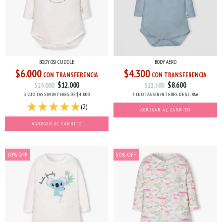
BODY OSI CUDDLE
BODY AERO
$6.000
$4.300
CON TRANSFERENCIA
CON TRANSFERENCIA
$12.000
$8.600
$24.000
$21.500
3 CUOTAS
SIN INTERÉS
DE
$4.000
3 CUOTAS
SIN INTERÉS
DE
$2.866
(2)
AGREGAR AL CARRITO
AGREGAR AL CARRITO
50
%
OFF
50
%
OFF