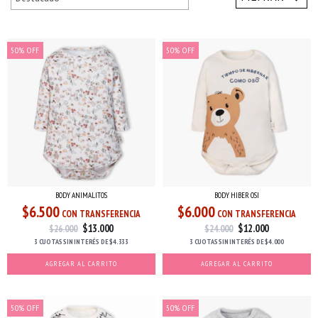
50
%
OFF
50
%
OFF
BODY ANIMALITOS
BODY HIBER OSI
$6.500
$6.000
CON TRANSFERENCIA
CON TRANSFERENCIA
$13.000
$12.000
$26.000
$24.000
3 CUOTAS
SIN INTERÉS
DE
$4.333
3 CUOTAS
SIN INTERÉS
DE
$4.000
AGREGAR AL CARRITO
AGREGAR AL CARRITO
50
%
OFF
50
%
OFF