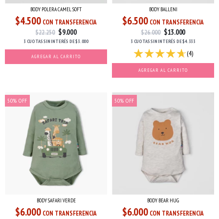
BODY POLERA CAMEL SOFT
BODY BALLENI
$4.500
$6.500
CON TRANSFERENCIA
CON TRANSFERENCIA
$9.000
$13.000
$22.250
$26.000
3 CUOTAS
SIN INTERÉS
DE
$3.000
3 CUOTAS
SIN INTERÉS
DE
$4.333
(4)
AGREGAR AL CARRITO
AGREGAR AL CARRITO
50
%
OFF
50
%
OFF
BODY SAFARI VERDE
BODY BEAR HUG
$6.000
$6.000
CON TRANSFERENCIA
CON TRANSFERENCIA