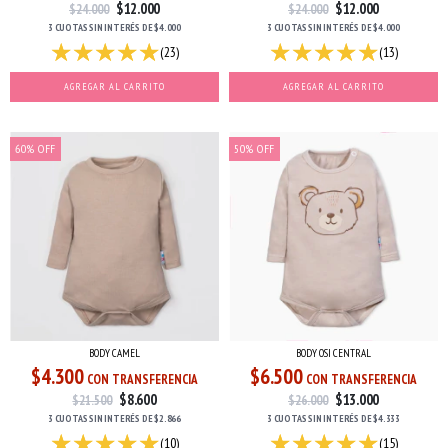
$12.000
$12.000
$24.000
$24.000
3 CUOTAS
SIN INTERÉS
DE
$4.000
3 CUOTAS
SIN INTERÉS
DE
$4.000
(23)
(13)
AGREGAR AL CARRITO
AGREGAR AL CARRITO
60
%
OFF
50
%
OFF
BODY CAMEL
BODY OSI CENTRAL
$4.300
$6.500
CON TRANSFERENCIA
CON TRANSFERENCIA
$8.600
$13.000
$21.500
$26.000
3 CUOTAS
SIN INTERÉS
DE
$2.866
3 CUOTAS
SIN INTERÉS
DE
$4.333
(10)
(15)