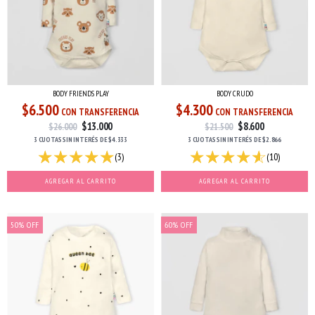
BODY FRIENDS PLAY
BODY CRUDO
$6.500
$4.300
CON TRANSFERENCIA
CON TRANSFERENCIA
$13.000
$8.600
$26.000
$21.500
3 CUOTAS
SIN INTERÉS
DE
$4.333
3 CUOTAS
SIN INTERÉS
DE
$2.866
(3)
(10)
AGREGAR AL CARRITO
AGREGAR AL CARRITO
50
%
OFF
60
%
OFF