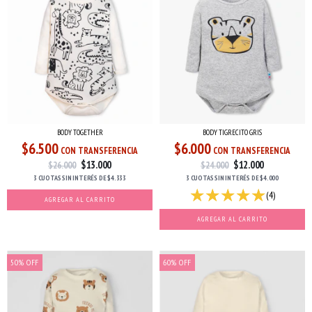
BODY TOGETHER
BODY TIGRECITO GRIS
$6.500
$6.000
CON TRANSFERENCIA
CON TRANSFERENCIA
$13.000
$12.000
$26.000
$24.000
3 CUOTAS
SIN INTERÉS
DE
$4.333
3 CUOTAS
SIN INTERÉS
DE
$4.000
(4)
AGREGAR AL CARRITO
AGREGAR AL CARRITO
50
%
OFF
60
%
OFF