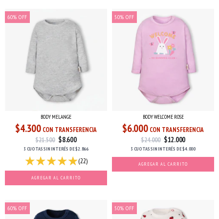
60
%
OFF
50
%
OFF
BODY MELANGE
BODY WELCOME ROSE
$4.300
$6.000
CON TRANSFERENCIA
CON TRANSFERENCIA
$8.600
$12.000
$21.500
$24.000
3 CUOTAS
SIN INTERÉS
DE
$2.866
3 CUOTAS
SIN INTERÉS
DE
$4.000
(22)
AGREGAR AL CARRITO
AGREGAR AL CARRITO
60
%
OFF
50
%
OFF