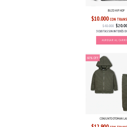
BUZO HIP HOP
$10.000
CON TRANS
$20.0
$40.000
3 CUOTAS
SIN INTERÉS
D
AGREGAR AL CARR
60
%
OFF
CONJUNTO OTOMAN LA
$12.900