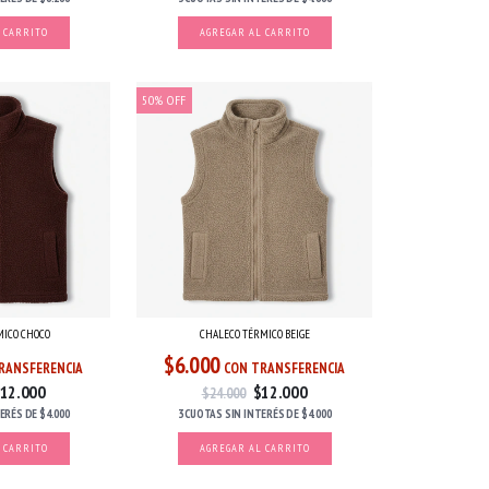
 CARRITO
AGREGAR AL CARRITO
50
%
OFF
MICO CHOCO
CHALECO TÉRMICO BEIGE
$6.000
RANSFERENCIA
CON TRANSFERENCIA
12.000
$12.000
$24.000
TERÉS
DE
$4.000
3 CUOTAS
SIN INTERÉS
DE
$4.000
 CARRITO
AGREGAR AL CARRITO