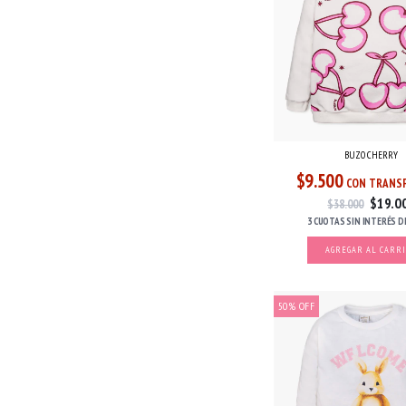
BUZO CHERRY
$9.500
CON TRANSF
$19.0
$38.000
3 CUOTAS
SIN INTERÉS
D
AGREGAR AL CARR
50
%
OFF