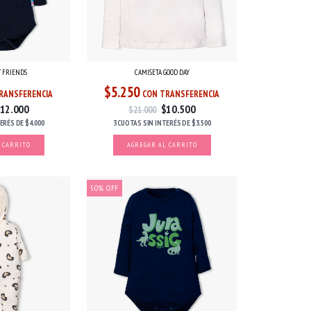
CAMISETA GOOD DAY
 FRIENDS
$5.250
CON TRANSFERENCIA
RANSFERENCIA
$10.500
12.000
$21.000
3 CUOTAS
SIN INTERÉS
DE
$3.500
TERÉS
DE
$4.000
AGREGAR AL CARRITO
 CARRITO
50
%
OFF