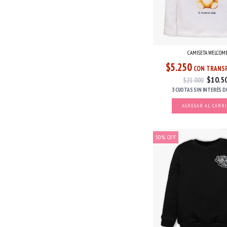
CAMISETA WELCOM
$5.250
CON TRANSF
$10.5
$21.000
3 CUOTAS
SIN INTERÉS
D
AGREGAR AL CARR
50
%
OFF