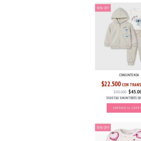
50
%
OFF
CONJUNTO KOA
$22.500
CON TRANS
$45.0
$90.000
3 CUOTAS
SIN INTERÉS
D
AGREGAR AL CARR
50
%
OFF