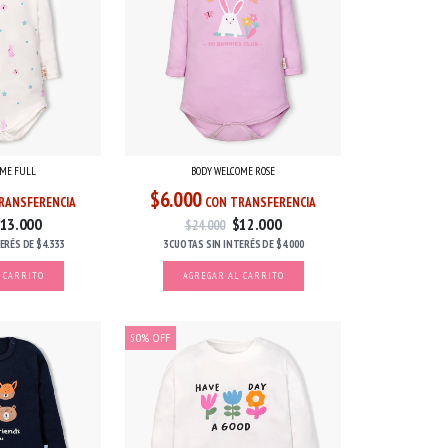
OME FULL
BODY WELCOME ROSE
$6.000
RANSFERENCIA
CON TRANSFERENCIA
13.000
$12.000
$24.000
TERÉS
DE
$4.333
3 CUOTAS
SIN INTERÉS
DE
$4.000
 CARRITO
AGREGAR AL CARRITO
50
%
OFF