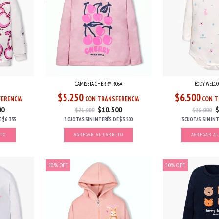
CAMISETA CHERRY ROSA
BODY WELC
$5.250
$6.500
ERENCIA
CON TRANSFERENCIA
CON T
00
$10.500
$
$21.000
$26.000
E
$6.333
3 CUOTAS
SIN INTERÉS
DE
$3.500
3 CUOTAS
SIN IN
ITO
AGREGAR AL CARRITO
AGREGAR AL
50
%
OFF
50
%
OFF