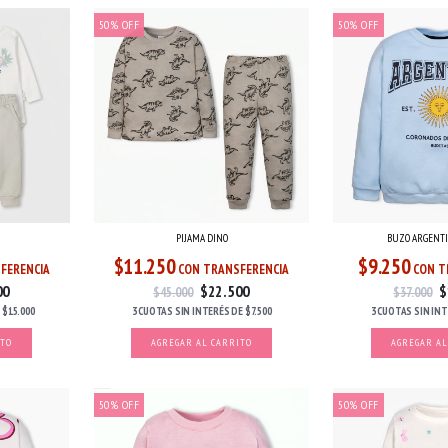
50
%
OFF
50
%
OFF
PIJAMA DINO
BUZO ARGENTI
$11.250
$9.250
FERENCIA
CON TRANSFERENCIA
CON T
00
$22.500
$
$45.000
$37.000
E
$15.000
3 CUOTAS
SIN INTERÉS
DE
$7.500
3 CUOTAS
SIN IN
ITO
AGREGAR AL CARRITO
AGREGAR AL
50
%
OFF
50
%
OFF