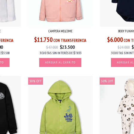
E
CAMPERA WELCOME
BODY FUNNY
$11.750
$6.000
ERENCIA
CON TRANSFERENCIA
CON T
00
$23.500
$
$47.000
$24.000
E
$3.500
3 CUOTAS
SIN INTERÉS
DE
$7.833
3 CUOTAS
SIN IN
ITO
AGREGAR AL CARRITO
AGREGAR AL
50
%
OFF
50
%
OFF