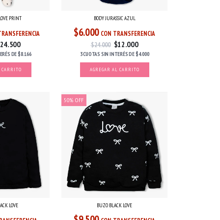
LOVE PRINT
BODY JURASSIC AZUL
$6.000
TRANSFERENCIA
CON TRANSFERENCIA
24.500
$12.000
$24.000
TERÉS
DE
$8.166
3 CUOTAS
SIN INTERÉS
DE
$4.000
 CARRITO
AGREGAR AL CARRITO
50
%
OFF
LACK LOVE
BUZO BLACK LOVE
$9.500