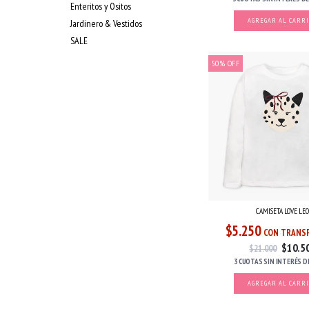
Enteritos y Ositos
AGREGAR AL CARR
Jardinero & Vestidos
SALE
50
%
OFF
CAMISETA LOVE LE
$5.250
CON TRANSF
$10.5
$21.000
3 CUOTAS
SIN INTERÉS
D
AGREGAR AL CARR