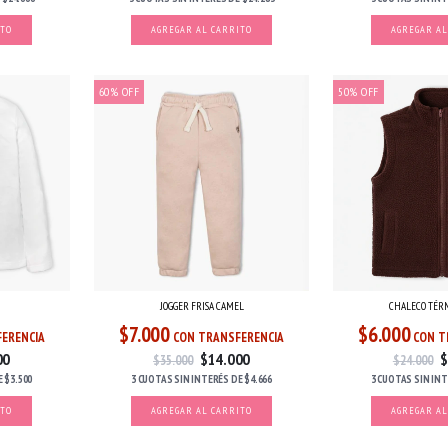
ITO
AGREGAR AL CARRITO
AGREGAR AL
60
%
OFF
50
%
OFF
O
JOGGER FRISA CAMEL
CHALECO TÉR
$7.000
$6.000
ERENCIA
CON TRANSFERENCIA
CON T
00
$14.000
$
$35.000
$24.000
E
$3.500
3 CUOTAS
SIN INTERÉS
DE
$4.666
3 CUOTAS
SIN IN
ITO
AGREGAR AL CARRITO
AGREGAR AL