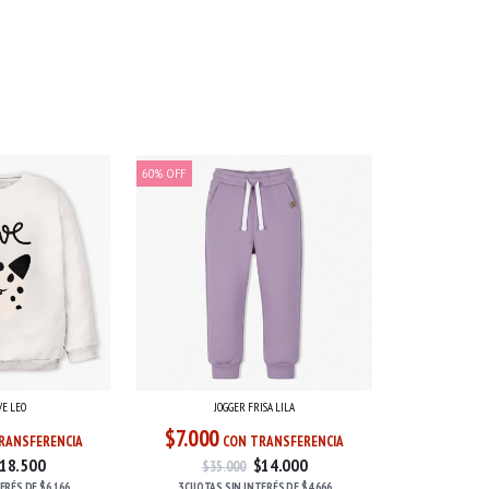
60
%
OFF
VE LEO
JOGGER FRISA LILA
$7.000
RANSFERENCIA
CON TRANSFERENCIA
18.500
$14.000
$35.000
TERÉS
DE
$6.166
3 CUOTAS
SIN INTERÉS
DE
$4.666