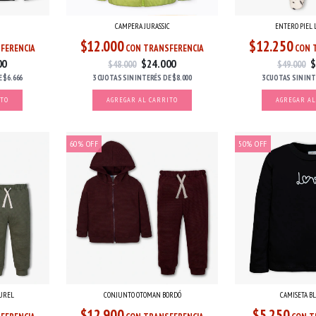
CAMPERA JURASSIC
ENTERO PIEL 
$12.000
$12.250
FERENCIA
CON TRANSFERENCIA
CON 
00
$24.000
$
$48.000
$49.000
E
$6.666
3 CUOTAS
SIN INTERÉS
DE
$8.000
3 CUOTAS
SIN IN
ITO
AGREGAR AL CARRITO
AGREGAR AL
60
%
OFF
50
%
OFF
UREL
CONJUNTO OTOMAN BORDÓ
CAMISETA B
$12.900
$5.250