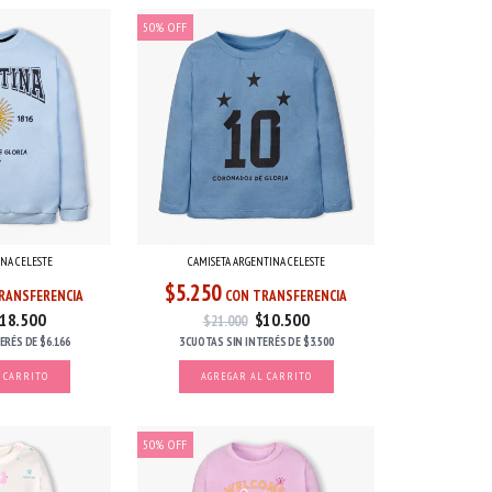
50
%
OFF
NA CELESTE
CAMISETA ARGENTINA CELESTE
$5.250
RANSFERENCIA
CON TRANSFERENCIA
18.500
$10.500
$21.000
TERÉS
DE
$6.166
3 CUOTAS
SIN INTERÉS
DE
$3.500
 CARRITO
AGREGAR AL CARRITO
50
%
OFF