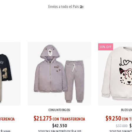
Envíos a todo el País 🚁
50
%
OFF
CONJUNTO BIG OSI
BUZO LO
$21.275
$9.250
FERENCIA
CON TRANSFERENCIA
CON T
$42.550
$
$37.000
E
$14.666
3 CUOTAS
SIN INTERÉS
DE
$14.183
3 CUOTAS
SIN IN